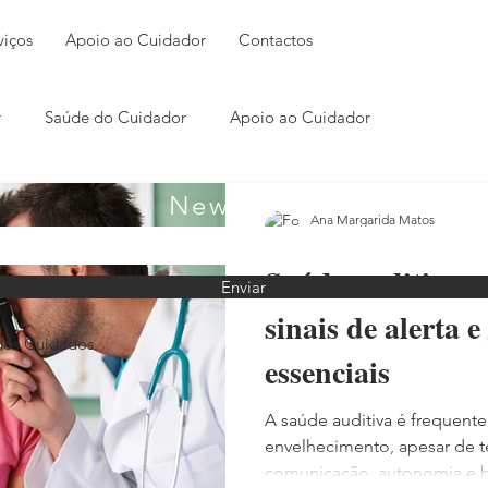
viços
Apoio ao Cuidador
Contactos
r
Saúde do Cuidador
Apoio ao Cuidador
Newsletter
Ana Margarida Matos
2 de jun.
Saúde auditiva na
Enviar
sinais de alerta 
dos Cuidados.
essenciais
A saúde auditiva é frequent
envelhecimento, apesar de t
comunicação, autonomia e 