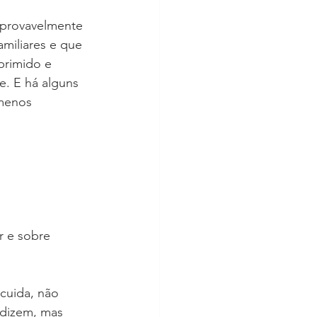
 provavelmente 
miliares e que 
primido e 
e. E há alguns 
 menos 
r e sobre 
cuida, não 
 dizem, mas 