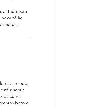
azer tudo para 
valorizá-la; 
mesmo dar. 
o raiva, medo, 
stá a sentir, 
ocupa com a 
omentos bons e 