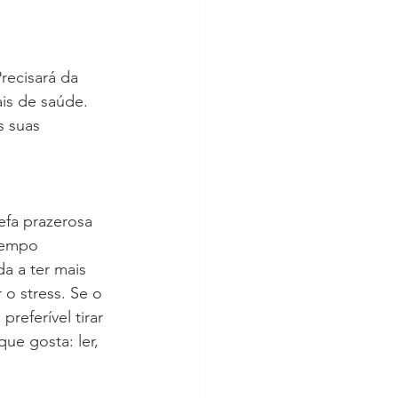
recisará da 
is de saúde. 
 suas 
efa prazerosa 
tempo 
a a ter mais 
o stress. Se o 
referível tirar 
ue gosta: ler, 