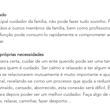
tudo
ipal cuidador da família, não pode fazer tudo sozinho. P
mãos e outros membros da família, bem como profissiona
a função pode consumi-lo rapidamente e comprometer as
r. 
 próprias necessidades
eira certa, cuidar de um ente querido pode ser uma tar
ara quem é cuidado. Ser calmo e relaxado e ter algum 
a se relacionarem mutuamente é muito importante e ajud
al, revelando-se como um processo que ajuda a reduzir 
straído, cansado, aborrecido, esta conexão será difícil. É p
ra depois poder ser um melhor cuidador. Faça algo de q
r, relaxar, caminhar, fazer desporto…